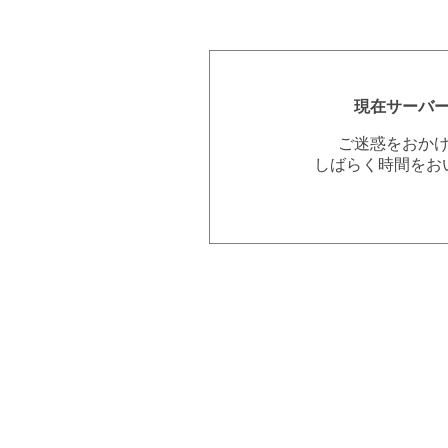
現在サーバ
ご迷惑をおか
しばらく時間をお