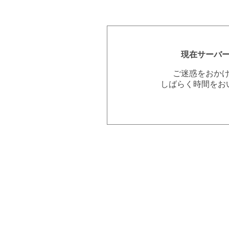
現在サーバ
ご迷惑をおか
しばらく時間をお