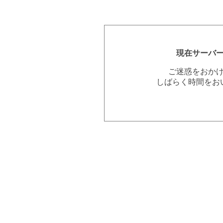
現在サーバ
ご迷惑をおか
しばらく時間をお