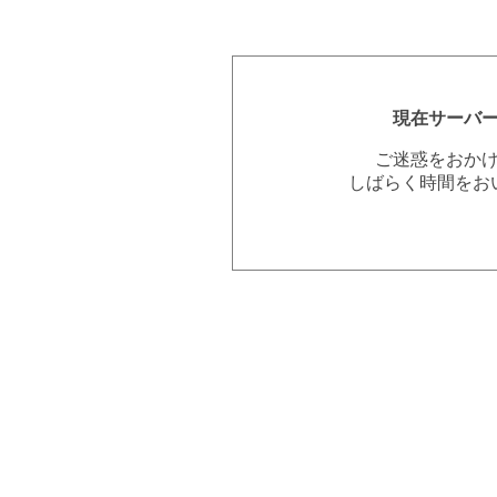
現在サーバ
ご迷惑をおか
しばらく時間をお