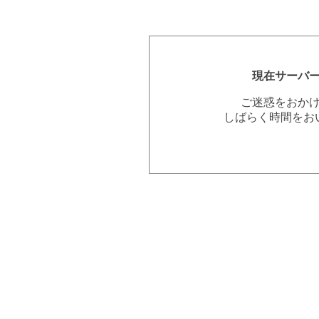
現在サーバ
ご迷惑をおか
しばらく時間をお