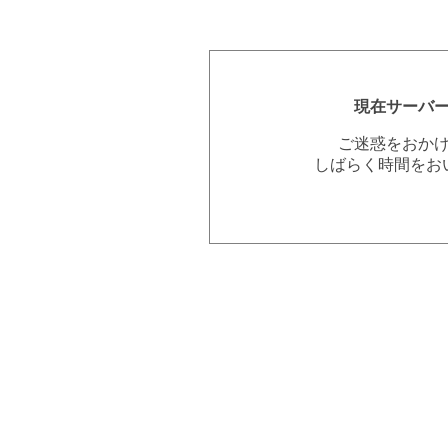
現在サーバ
ご迷惑をおか
しばらく時間をお