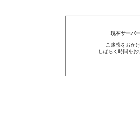
現在サーバ
ご迷惑をおか
しばらく時間をお