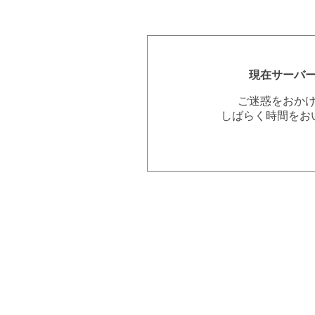
現在サーバ
ご迷惑をおか
しばらく時間をお