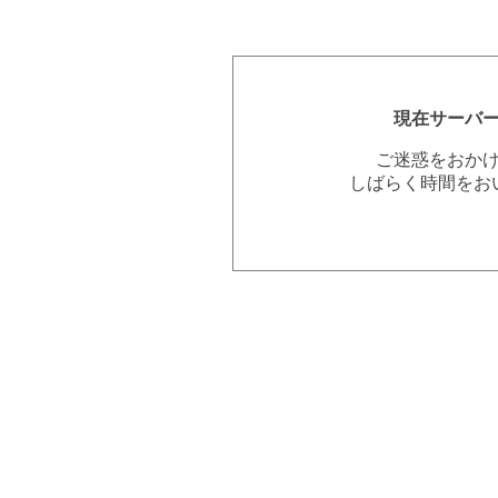
現在サーバ
ご迷惑をおか
しばらく時間をお