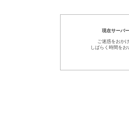
現在サーバ
ご迷惑をおか
しばらく時間をお