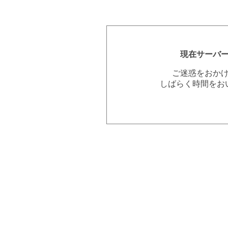
現在サーバ
ご迷惑をおか
しばらく時間をお