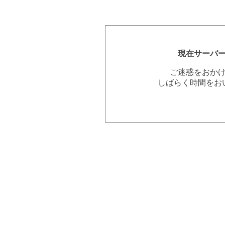
現在サーバ
ご迷惑をおか
しばらく時間をお