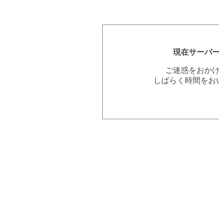
現在サーバ
ご迷惑をおか
しばらく時間をお