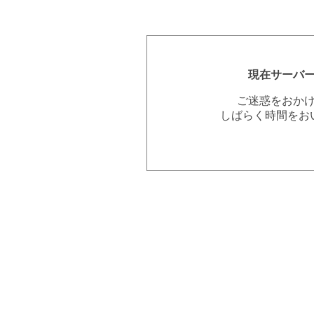
現在サーバ
ご迷惑をおか
しばらく時間をお