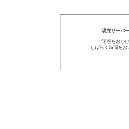
現在サーバ
ご迷惑をおか
しばらく時間をお