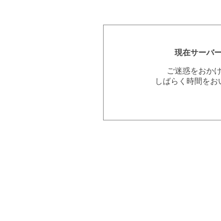
現在サーバ
ご迷惑をおか
しばらく時間をお