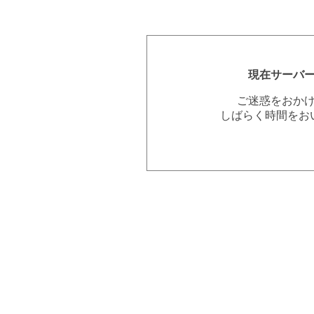
現在サーバ
ご迷惑をおか
しばらく時間をお