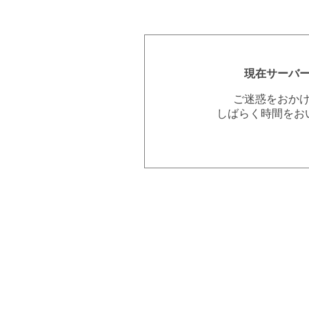
現在サーバ
ご迷惑をおか
しばらく時間をお