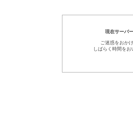
現在サーバ
ご迷惑をおか
しばらく時間をお