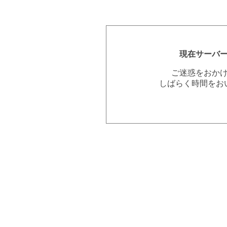
現在サーバ
ご迷惑をおか
しばらく時間をお