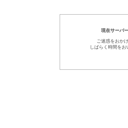
現在サーバ
ご迷惑をおか
しばらく時間をお