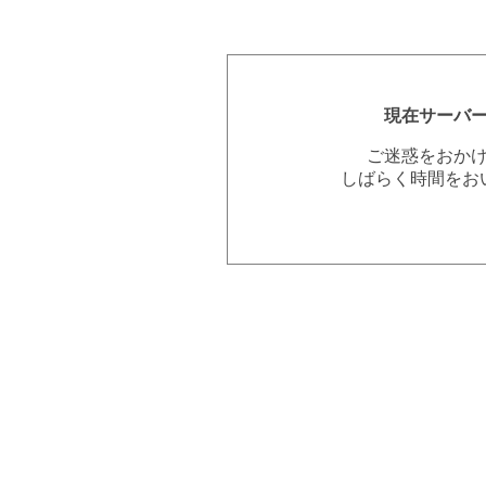
現在サーバ
ご迷惑をおか
しばらく時間をお