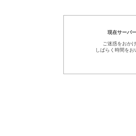
現在サーバ
ご迷惑をおか
しばらく時間をお