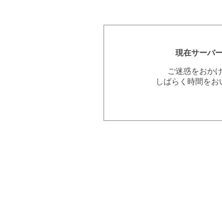
現在サーバ
ご迷惑をおか
しばらく時間をお