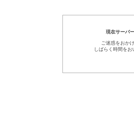
現在サーバ
ご迷惑をおか
しばらく時間をお