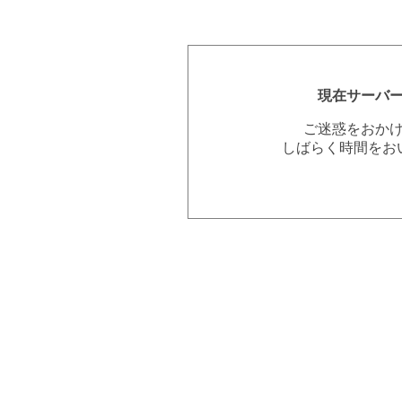
現在サーバ
ご迷惑をおか
しばらく時間をお