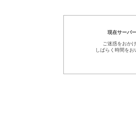
現在サーバ
ご迷惑をおか
しばらく時間をお