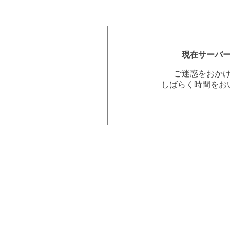
現在サーバ
ご迷惑をおか
しばらく時間をお