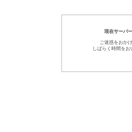
現在サーバ
ご迷惑をおか
しばらく時間をお