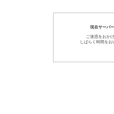
現在サーバ
ご迷惑をおか
しばらく時間をお