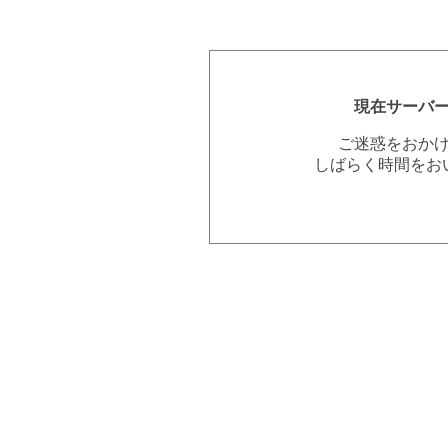
現在サーバ
ご迷惑をおか
しばらく時間をお