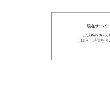
現在サーバ
ご迷惑をおか
しばらく時間をお