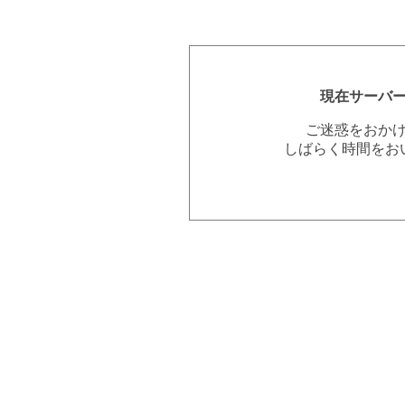
現在サーバ
ご迷惑をおか
しばらく時間をお