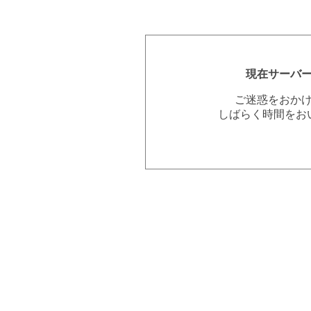
現在サーバ
ご迷惑をおか
しばらく時間をお