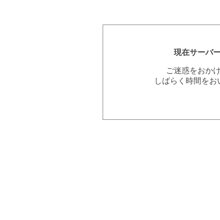
現在サーバ
ご迷惑をおか
しばらく時間をお