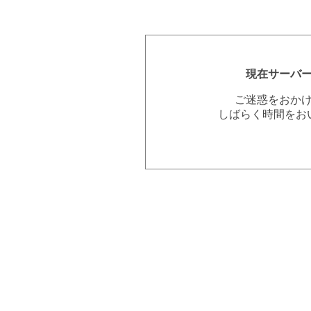
現在サーバ
ご迷惑をおか
しばらく時間をお