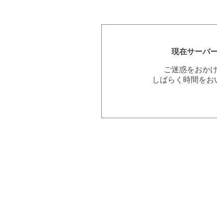
現在サーバ
ご迷惑をおか
しばらく時間をお