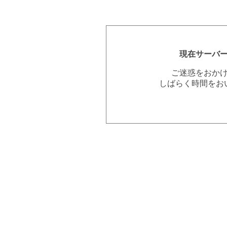
現在サーバ
ご迷惑をおか
しばらく時間をお