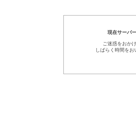
現在サーバ
ご迷惑をおか
しばらく時間をお