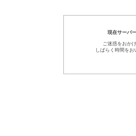
現在サーバ
ご迷惑をおか
しばらく時間をお