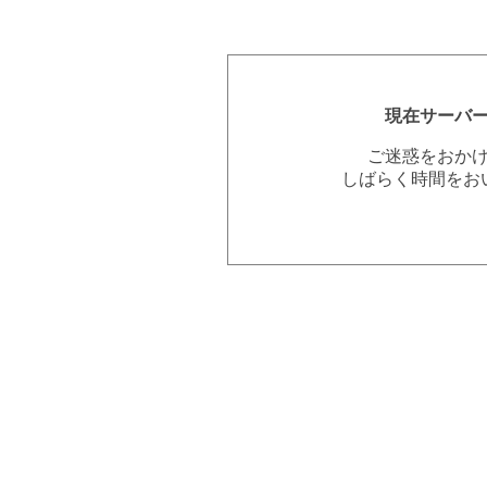
現在サーバ
ご迷惑をおか
しばらく時間をお