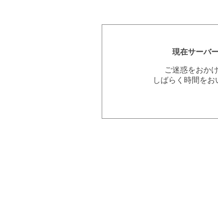
現在サーバ
ご迷惑をおか
しばらく時間をお