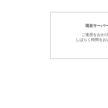
現在サーバ
ご迷惑をおか
しばらく時間をお