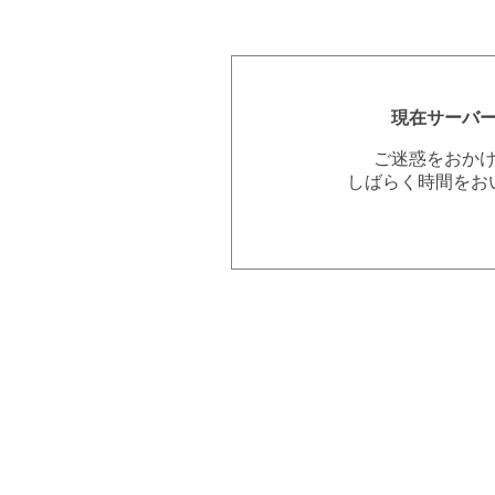
現在サーバ
ご迷惑をおか
しばらく時間をお