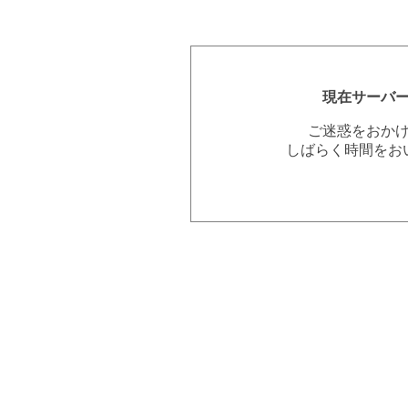
現在サーバ
ご迷惑をおか
しばらく時間をお