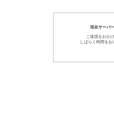
現在サーバ
ご迷惑をおか
しばらく時間をお