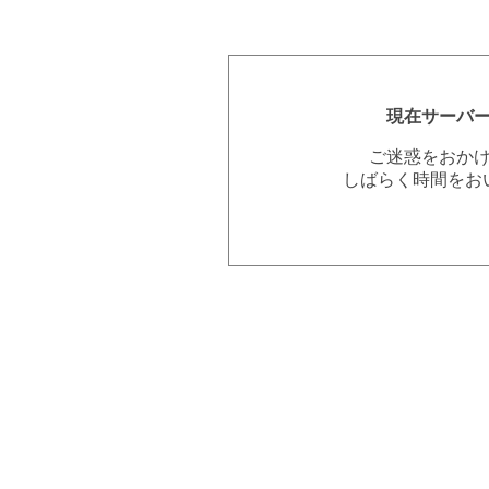
現在サーバ
ご迷惑をおか
しばらく時間をお