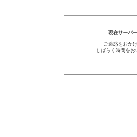
現在サーバ
ご迷惑をおか
しばらく時間をお