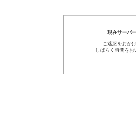
現在サーバ
ご迷惑をおか
しばらく時間をお