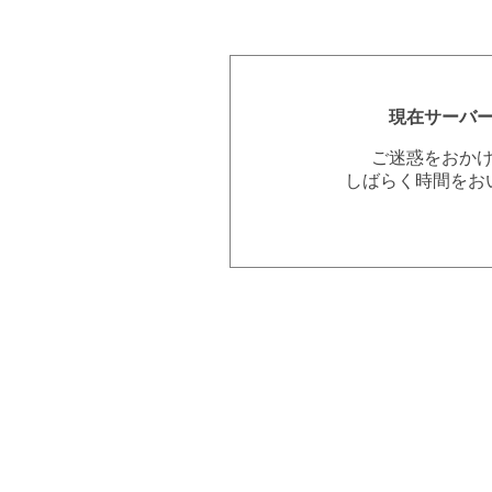
現在サーバ
ご迷惑をおか
しばらく時間をお